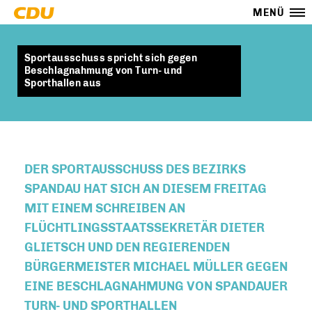
MENÜ
Sportausschuss spricht sich gegen
Beschlagnahmung von Turn- und
Sporthallen aus
DER SPORTAUSSCHUSS DES BEZIRKS
SPANDAU HAT SICH AN DIESEM FREITAG
MIT EINEM SCHREIBEN AN
FLÜCHTLINGSSTAATSSEKRETÄR DIETER
GLIETSCH UND DEN REGIERENDEN
BÜRGERMEISTER MICHAEL MÜLLER GEGEN
EINE BESCHLAGNAHMUNG VON SPANDAUER
TURN- UND SPORTHALLEN