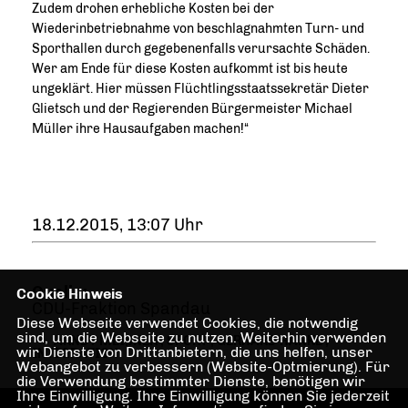
Zudem drohen erhebliche Kosten bei der
Wiederinbetriebnahme von beschlagnahmten Turn- und
Sporthallen durch gegebenenfalls verursachte Schäden.
Wer am Ende für diese Kosten aufkommt ist bis heute
ungeklärt. Hier müssen Flüchtlingsstaatssekretär Dieter
Glietsch und der Regierenden Bürgermeister Michael
Müller ihre Hausaufgaben machen!“
18.12.2015, 13:07 Uhr
Quelle:
Cookie Hinweis
CDU-Fraktion Spandau
Diese Webseite verwendet Cookies, die notwendig
sind, um die Webseite zu nutzen. Weiterhin verwenden
ARNDT MEIßNER
,
SPORT
,
GERHARD HANKE
,
wir Dienste von Drittanbietern, die uns helfen, unser
INTEGRATION
Webangebot zu verbessern (Website-Optmierung). Für
die Verwendung bestimmter Dienste, benötigen wir
Ihre Einwilligung. Ihre Einwilligung können Sie jederzeit