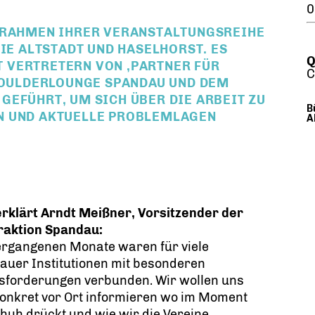
0
M RAHMEN IHRER VERANSTALTUNGSREIHE
IE ALTSTADT UND HASELHORST. ES
Q
 VERTRETERN VON ‚PARTNER FÜR
C
 BOULDERLOUNGE SPANDAU UND DEM
GEFÜHRT, UM SICH ÜBER DIE ARBEIT ZU
B
N UND AKTUELLE PROBLEMLAGEN
A
erklärt Arndt Meißner, Vorsitzender der
raktion Spandau:
ergangenen Monate waren für viele
auer Institutionen mit besonderen
sforderungen verbunden. Wir wollen uns
onkret vor Ort informieren wo im Moment
huh drückt und wie wir die Vereine,