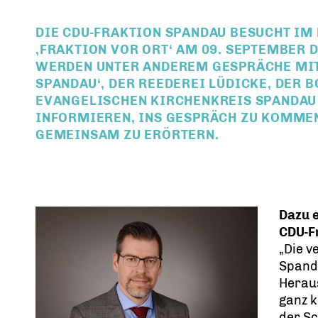
DIE CDU-FRAKTION SPANDAU BESUCHT I
FRAKTION VOR ORT‘ AM 09. SEPTEMBER D
WERDEN UNTER ANDEREM GESPRÄCHE MIT
SPANDAU‘, DER REEDEREI LÜDICKE, DER
EVANGELISCHEN KIRCHENKREIS SPANDAU 
INFORMIEREN, INS GESPRÄCH ZU KOMME
GEMEINSAM ZU ERÖRTERN.
Dazu 
CDU-F
Die v
Spand
Herau
ganz k
der Sc