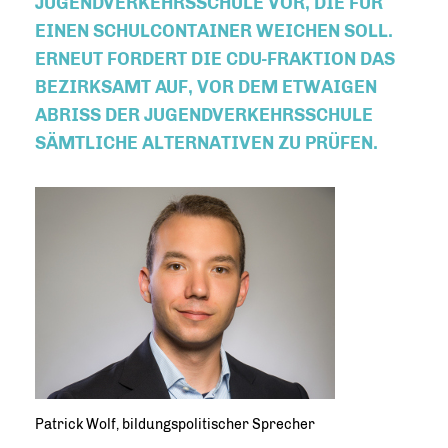
JUGENDVERKEHRSSCHULE VOR, DIE FÜR
EINEN SCHULCONTAINER WEICHEN SOLL.
ERNEUT FORDERT DIE CDU-FRAKTION DAS
BEZIRKSAMT AUF, VOR DEM ETWAIGEN
ABRISS DER JUGENDVERKEHRSSCHULE
SÄMTLICHE ALTERNATIVEN ZU PRÜFEN.
Patrick Wolf, bildungspolitischer Sprecher