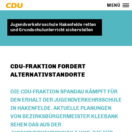
MENÜ
Jugendverkehrsschule Hakenfelde retten
und Grundschulunterricht sicherstellen
CDU-FRAKTION FORDERT
ALTERNATIVSTANDORTE
DIE CDU-FRAKTION SPANDAU KÄMPFT FÜR
DEN ERHALT DER JUGENDVERKEHRSSCHULE
IN HAKENFELDE. AKTUELLE PLANUNGEN
VON BEZIRKSBÜRGERMEISTER KLEEBANK
SEHEN DAS AUS DER