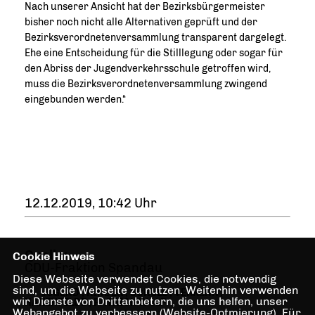
Nach unserer Ansicht hat der Bezirksbürgermeister
bisher noch nicht alle Alternativen geprüft und der
Bezirksverordnetenversammlung transparent dargelegt.
Ehe eine Entscheidung für die Stilllegung oder sogar für
den Abriss der Jugendverkehrsschule getroffen wird,
muss die Bezirksverordnetenversammlung zwingend
eingebunden werden.“
12.12.2019, 10:42 Uhr
Quelle:
Cookie Hinweis
CDU-Fraktion Spandau
Diese Webseite verwendet Cookies, die notwendig
sind, um die Webseite zu nutzen. Weiterhin verwenden
JUGEND
,
KINDER
,
SCHULE
,
VERKEHR
,
wir Dienste von Drittanbietern, die uns helfen, unser
HAKENFELDE
,
PATRICK WOLF
Webangebot zu verbessern (Website-Optmierung). Für