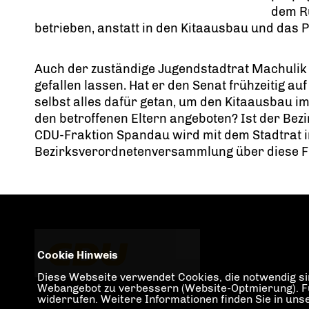
dem Rü
betrieben, anstatt in den Kitaausbau und das P
Auch der zuständige Jugendstadtrat Machuli
gefallen lassen. Hat er den Senat frühzeitig a
selbst alles dafür getan, um den Kitaausbau im
den betroffenen Eltern angeboten? Ist der Bezi
CDU-Fraktion Spandau wird mit dem Stadtrat 
Bezirksverordnetenversammlung über diese Fr
Cookie Hinweis
Diese Webseite verwendet Cookies, die notwendig sin
Webangebot zu verbessern (Website-Optmierung). Für 
widerrufen. Weitere Informationen finden Sie in un