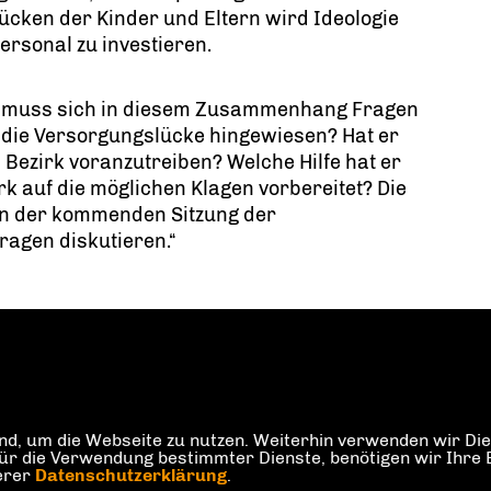
cken der Kinder und Eltern wird Ideologie
ersonal zu investieren.
k muss sich in diesem Zusammenhang Fragen
uf die Versorgungslücke hingewiesen? Hat er
 Bezirk voranzutreiben? Welche Hilfe hat er
rk auf die möglichen Klagen vorbereitet? Die
in der kommenden Sitzung der
agen diskutieren.“
d, um die Webseite zu nutzen. Weiterhin verwenden wir Dien
die Verwendung bestimmter Dienste, benötigen wir Ihre Einw
serer
Datenschutzerklärung
.