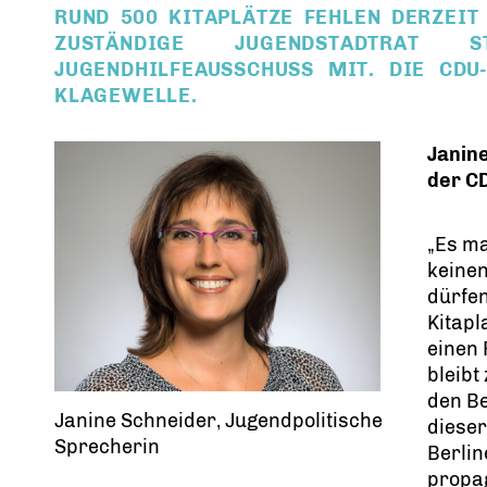
RUND 500 KITAPLÄTZE FEHLEN DERZEIT 
ZUSTÄNDIGE JUGENDSTADTRAT
JUGENDHILFEAUSSCHUSS MIT. DIE CDU
KLAGEWELLE.
Janin
der CD
Es ma
keinen
dürfen
Kitapl
einen 
bleibt
den B
Janine Schneider, Jugendpolitische
dieser
Sprecherin
Berlin
propag